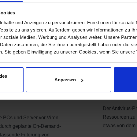
Cookies
ren Schutz
Cloud
nhalte und Anzeigen zu personalisieren, Funktionen für soziale
Website zu analysieren. Außerdem geben wir Informationen zu I
r soziale Medien, Werbung und Analysen weiter. Unsere Partner
Durch das zent
 Daten zusammen, die Sie ihnen bereitgestellt haben oder die s
über alle instal
. Sie geben Einwilligung zu unseren Cookies, wenn Sie unsere 
rmance und eine starke
Infektionsstatus
mmer bestens geschützt.
ies
 Dateien und
Anpassen
Beste
Der Antivirus-Pr
Ressourcen zu 
re PCs und Server vor Viren
etwas von dem 
durch geplante On-Demand-
mfassende Filterung von