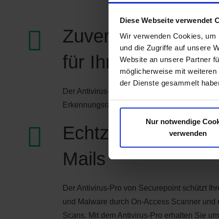
Diese Webseite verwendet 
Zuverlässiger Vie
Wir verwenden Cookies, um I
und die Zugriffe auf unsere 
für Ihre IT
Website an unsere Partner fü
möglicherweise mit weiteren
der Dienste gesammelt haben
Der Antivirus-Pro bietet Ihne die beste Perfo
Erkennungsrate. So sind Ihre Clientsystem i
Nur notwendige Cook
Echtzeitschutz für
verwenden
Mails
Der Antivirus-Pro von Securepoint schützt Ih
und Malware durch On-Access Scanner und 
Scans. Mit dem Antivirus-Pro erhalten Sie u