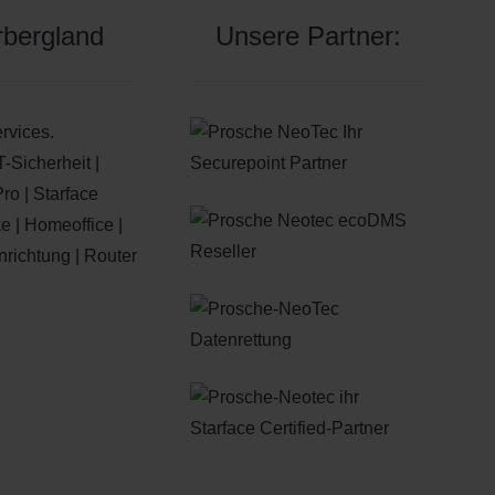
rbergland
Unsere Partner:
ervices.
-Sicherheit |
Pro | Starface
 | Homeoffice |
ichtung | Router