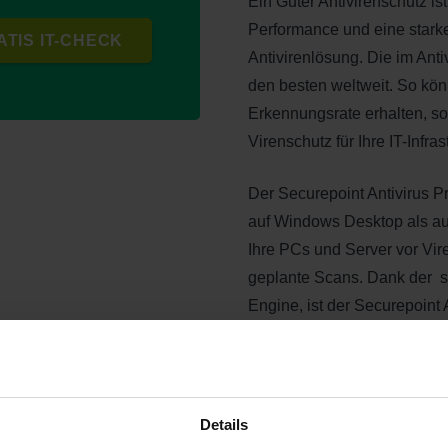
Ein Guter Antivirenschutz i
Performance und eine stark
TIS IT-CHECK
Antivirenlösung. Die im Ant
den besten weltweit. So könn
Erkennungsrate erhalten, s
Virenschutz für Ihre IT-Infrast
Der Securepoint Antivirus 
auf Windows Desktop als auc
Ihre PCs und Server vor Vi
geplante Scans. Dank der 
Engine, ist der Securepoint 
Der Antivirus-Pro verzichtet
hoch und die Anwendung sch
Details