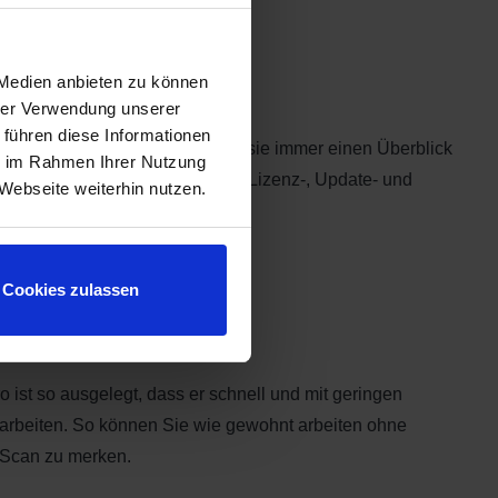
 Management
 Medien anbieten zu können
hrer Verwendung unserer
 führen diese Informationen
rale Management Portal, haben sie immer einen Überblick
ie im Rahmen Ihrer Nutzung
lierten Clientsysteme inkl. deren Lizenz-, Update- und
Webseite weiterhin nutzen.
.
Cookies zulassen
 Performance
o ist so ausgelegt, dass er schnell und mit geringen
arbeiten. So können Sie wie gewohnt arbeiten ohne
Scan zu merken.