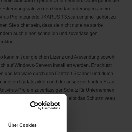
st heute Standard in jedem Unternehmen. Dabei gehört die
e Erkennungsrate zu den Grundanforderungen an ein
ivirus Pro integrierte „IKARUS T3.scan.engine“ gehört zu
en Sie sicher sein, dass sie nicht nur eine starke
ondern auch einen schnellen und zuverlässigen
ruktur.
Pro kann mit der gleichen Lizenz und Anwendung sowohl
h auf Windows-Servern installiert werden. Er schützt
ren und Malware durch den Echtzeit-Scanner und durch
schnellen Updatezyklen und der ausgezeichneten Scan
Antivirus-Pro ein zuverlässiger Schutz für Unternehmen.
 auf unnötigen Ballast. Dadurch bleibt das Schutzniveau
nell und stabil.
Über Cookies