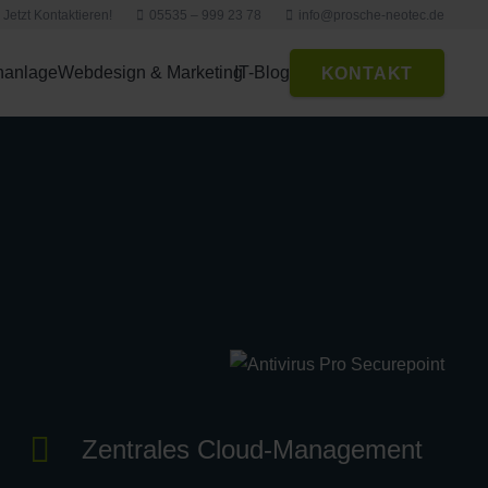
Jetzt Kontaktieren!
05535 – 999 23 78
info@prosche-neotec.de
nanlage
Webdesign & Marketing
IT-Blog
KONTAKT
Zentrales Cloud-Management